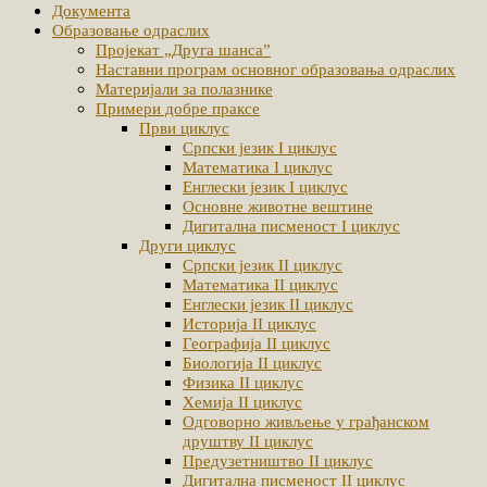
Документа
Образовање одраслих
Пројекат „Друга шанса”
Наставни програм основног образовања одраслих
Материјали за полазнике
Примери добре праксе
Први циклус
Српски језик I циклус
Математика I циклус
Енглески језик I циклус
Основне животне вештине
Дигитална писменост I циклус
Други циклус
Српски језик II циклус
Математика II циклус
Енглески језик II циклус
Историја II циклус
Географија II циклус
Биологија II циклус
Физика II циклус
Хемија II циклус
Одговорно живљење у грађанском
друштву II циклус
Предузетништво II циклус
Дигитална писменост II циклус