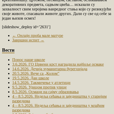
декоративних предмета, садњом цвећа… исказали су
захвалност свим херојима ванредног стања који су ризикујући
своје животе, спасавали животе других. Дали су све од себе за
један њихов осмех!
[slideshow_deploy id=’2631′]
←
Онлајн проба мале матуре
Завршни испит
→
Вести
Понос наше школе
3.6.2026. ГО Црвени крст наградила најбоље осмаке
14.6.2026. Дечија хуманитарна бурегџијада
20.5.2026. Вече са „Коломˮ
19.5.2026. Дан школе
14.5.2026. Такмичење у атлетици
9.5.2026. Удицом против улице
8.5.2026. Осмаци на сајму образовања
4 – 8.5.2026. Недеља сећања и заједништва у старијим
разредима
4 – 8.5.2026. Недеља сећања и заједништва у млађим
разредима