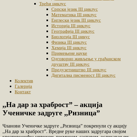
Трећи циклус
Српски језик III циклус
Математика III циклус
Енглески језик III циклус
Историја III циклус
Географија III циклус
Биологија III цикус
Физика III циклус
Хемија III циклус
Примењене науке
Одговорно живљење у грађанском
друштву III циклус
Предузетништво III циклус
Дигитална писменост III циклус
Колектив
Галерија
Контакт
,,На дар за храбростˮ – акција
Ученичке задруге ,,Ризницаˮ
Чланови Ученичке задруге ,,Ризницаˮ покренули су акцију
,,На дар за храбростˮ. Вредне руке наших задругара својом
креативношћу: цртежом, песмицом, саставом, осликавањем