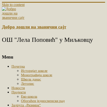
Skip to content
Добро дошли на званични сајт
ОШ "Лела Поповић" у Миљковцу
Menu
Почетна
Историјат школе
Монографија школе
Школа данас
Летопис
Новости
Пројекти
Еко-школа
Обогаћен једносменски рад
Задруга „Ризница“