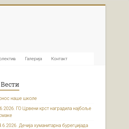
олектив
Галерија
Контакт
Вести
онос наше школе
.6.2026. ГО Црвени крст наградила најбоље
смаке
4.6.2026. Дечија хуманитарна бурегџијада