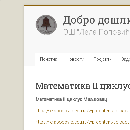
Skip
to
Добро дошли
content
ОШ "Лела Поповић
Почетна
Новости
Пројекти
Задр
Математика II циклу
Математика II циклус Миљковац
https://lelapopovic.edu.rs/wp-content/uplo
https://lelapopovic.edu.rs/wp-content/uplo