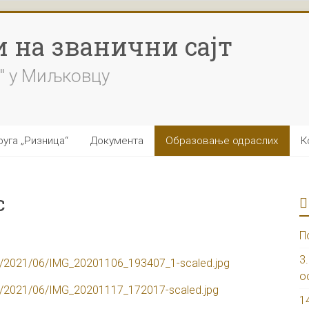
 на званични сајт
" у Миљковцу
уга „Ризница“
Документа
Образовање одраслих
К
с
П
3
ads/2021/06/IMG_20201106_193407_1-scaled.jpg
о
ads/2021/06/IMG_20201117_172017-scaled.jpg
1