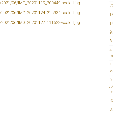
ads/2021/06/IMG_20201119_200449-scaled.jpg
2
ads/2021/06/IMG_20201124_225934-scaled.jpg
1
ads/2021/06/IMG_20201127_111523-scaled.jpg
1
9
8
4
с
4
м
6
д
р
3
3