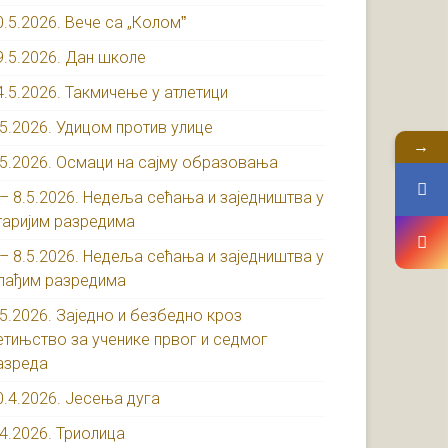
0.5.2026. Вече са „Коломˮ
9.5.2026. Дан школе
4.5.2026. Такмичење у атлетици
.5.2026. Удицом против улице
→
.5.2026. Осмаци на сајму образовања
 – 8.5.2026. Недеља сећања и заједништва у
таријим разредима
 – 8.5.2026. Недеља сећања и заједништва у
лађим разредима
.5.2026. Заједно и безбедно кроз
етињство за ученике првог и седмог
азреда
0.4.2026. Јесења дуга
.4.2026. Триолица