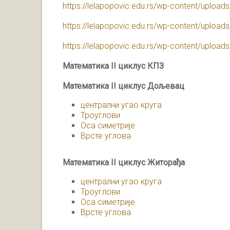
https://lelapopovic.edu.rs/wp-content/uplo
https://lelapopovic.edu.rs/wp-content/uplo
https://lelapopovic.edu.rs/wp-content/uplo
Математика II циклус КПЗ
Математика II циклус Дољевац
централни угао круга
Троуглови
Оса симетрије
Врсте углова
Математика II циклус Житорађа
централни угао круга
Троуглови
Оса симетрије
Врсте углова