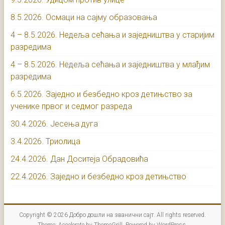
8.5.2026. Осмаци на сајму образовања
4 – 8.5.2026. Недеља сећања и заједништва у старијим
разредима
4 – 8.5.2026. Недеља сећања и заједништва у млађим
разредима
6.5.2026. Заједно и безбедно кроз детињство за
ученике првог и седмог разреда
30.4.2026. Јесења дуга
3.4.2026. Триолица
24.4.2026. Дан Доситеја Обрадовића
22.4.2026. Заједно и безбедно кроз детињство
Copyright © 2026
Добро дошли на званични сајт
. All rights reserved.
Theme:
Accelerate
by ThemeGrill. Powered by
WordPress
.