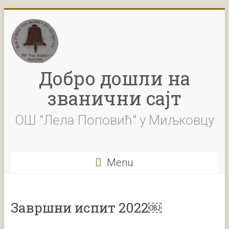
Skip
to
content
Добро дошли на
званични сајт
ОШ "Лела Поповић" у Миљковцу
Menu
Завршни испит 2022￼