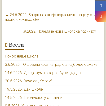
←
24.6.2022. Завршна акција парламентараца у стилу
праве еко-школе￼
1.9.2022. Почела је нова школска година￼
→
Вести
Понос наше школе
3.6.2026. ГО Црвени крст наградила најбоље осмаке
14.6.2026. Дечија хуманитарна бурегџијада
20.5.2026. Вече са „Коломˮ
19.5.2026. Дан школе
14.5.2026. Такмичење у атлетици
9.5.2026. Удицом против улице