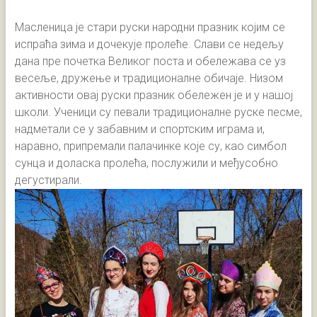
Масленица је стари руски народни празник којим се
испраћа зима и дочекује пролеће. Слави се недељу
дана пре почетка Великог поста и обележава се уз
весеље, дружење и традиционалне обичаје. Низом
активности овај руски празник обележен је и у нашој
школи. Ученици су певали традиционалне руске песме,
надметали се у забавним и спортским играма и,
наравно, припремали палачинке које су, као симбол
сунца и доласка пролећа, послужили и међусобно
дегустирали.