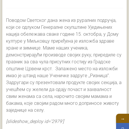
Поводом Светског дана жена из руралних подручја,
који се одлуком Генералне скупштине Уједињених
нација обележава сваке године 15. октобра, у Дому
културе у Миљковцу приређена је изложба здраве
хране и зимнице. Маме наших ученика,
демонстрирајући производе својих руку, приредиле су
празник за сва чула присутних гостију из Градске
општине Црвени крст. Запажено место на изложби
имао је штанд наше Ученичке задруге ,,Ризница”.
Задругари су презентовали продукте својих секција, а
учешћем су желели да одају почаст и захвалност
свим женама са села, нарочито својим мамама и
бакама, које својим радом много доприносе животу
заједнице на селу.
→
[slideshow_deploy id=’2979′]