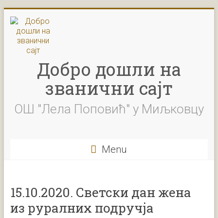
Skip
to
content
Добро дошли на
званични сајт
ОШ "Лела Поповић" у Миљковцу
Menu
15.10.2020. Светски дан жена
из руралних подручја