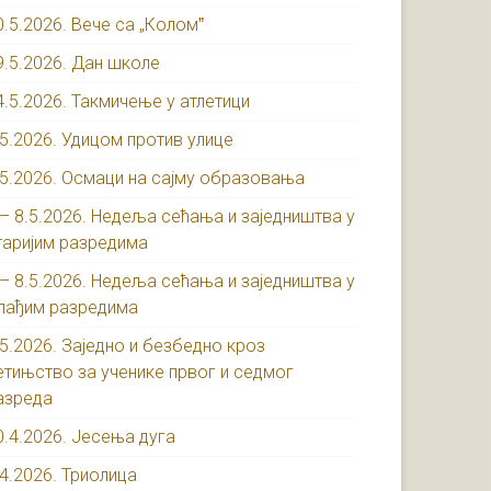
0.5.2026. Вече са „Коломˮ
9.5.2026. Дан школе
4.5.2026. Такмичење у атлетици
.5.2026. Удицом против улице
.5.2026. Осмаци на сајму образовања
 – 8.5.2026. Недеља сећања и заједништва у
таријим разредима
 – 8.5.2026. Недеља сећања и заједништва у
лађим разредима
.5.2026. Заједно и безбедно кроз
етињство за ученике првог и седмог
азреда
0.4.2026. Јесења дуга
.4.2026. Триолица