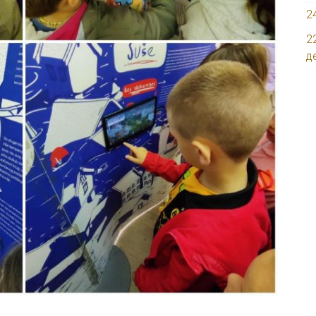
2
2
д