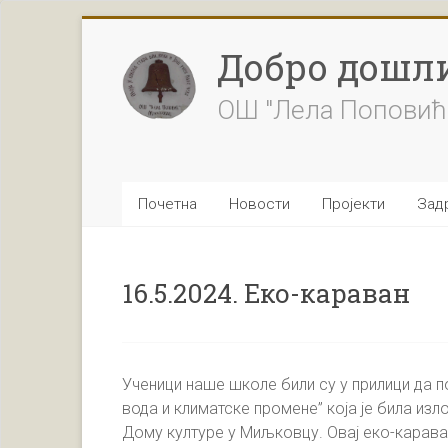
Skip
to
Добро дошли
content
ОШ "Лела Поповић
Почетна
Новости
Пројекти
Задр
16.5.2024. Еко-караван
Ученици наше школе били су у прилици да п
вода и климатске промене” која је била изло
Дому културе у Миљковцу. Овај еко-карава