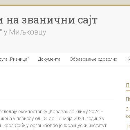
 на званични сајт
" у Миљковцу
уга „Ризница“
Документа
Образовање одраслих
К
П
3
огледају еко-поставку „Караван за климу 2024 –
о
жена у периоду од 13. до 17. маја 2024. године у
н кроз Србију организовао је Француски институт
1