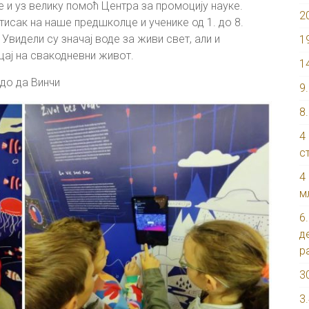
и уз велику помоћ Центра за промоцију науке.
2
тисак на наше предшколце и ученике од 1. до 8.
 Увидели су значај воде за живи свет, али и
1
цај на свакодневни живот.
1
рдо да Винчи
9
8
4
с
4
м
6
д
р
3
3