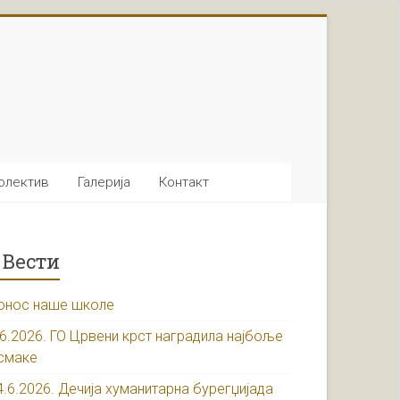
олектив
Галерија
Контакт
Вести
онос наше школе
.6.2026. ГО Црвени крст наградила најбоље
смаке
4.6.2026. Дечија хуманитарна бурегџијада