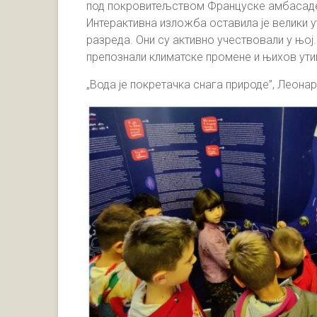
под покровитељством Француске амбасаде 
Интерактивна изложба оставила је велики у
разреда. Они су активно учествовали у њој.
препознали климатске промене и њихов ути
„Вода је покретачка снага природе”, Леона