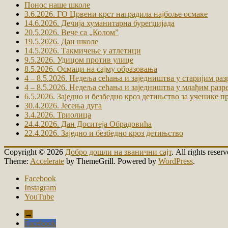
Понос наше школе
3.6.2026. ГО Црвени крст наградила најбоље осмаке
14.6.2026. Дечија хуманитарна бурегџијада
20.5.2026. Вече са „Коломˮ
19.5.2026. Дан школе
14.5.2026. Такмичење у атлетици
9.5.2026. Удицом против улице
8.5.2026. Осмаци на сајму образовања
4 – 8.5.2026. Недеља сећања и заједништва у старијим ра
4 – 8.5.2026. Недеља сећања и заједништва у млађим разр
6.5.2026. Заједно и безбедно кроз детињство за ученике п
30.4.2026. Јесења дуга
3.4.2026. Триолица
24.4.2026. Дан Доситеја Обрадовића
22.4.2026. Заједно и безбедно кроз детињство
Copyright © 2026
Добро дошли на званични сајт
. All rights reserv
Theme:
Accelerate
by ThemeGrill. Powered by
WordPress
.
Facebook
Instagram
YouTube
→
Facebook