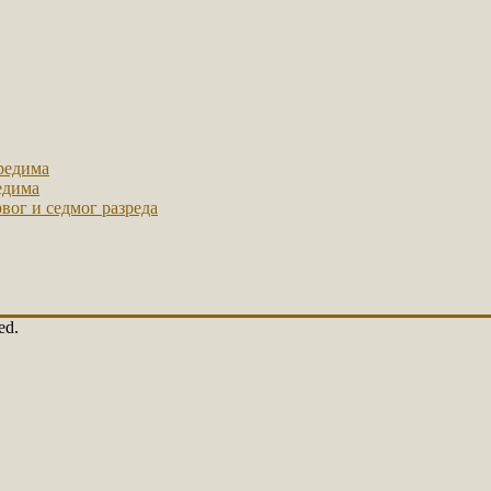
зредима
едима
рвог и седмог разреда
ed.