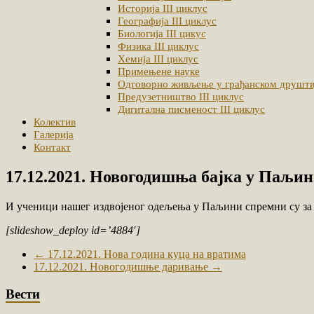
Историја III циклус
Географија III циклус
Биологија III цикус
Физика III циклус
Хемија III циклус
Примењене науке
Одговорно живљење у грађанском друштву
Предузетништво III циклус
Дигитална писменост III циклус
Колектив
Галерија
Контакт
17.12.2021. Новогодишња бајка у Паљи
И ученици нашег издвојеног одељења у Паљини спремни су за д
[slideshow_deploy id=’4884′]
←
17.12.2021. Нова година куца на вратима
17.12.2021. Новогодишње даривање
→
Вести