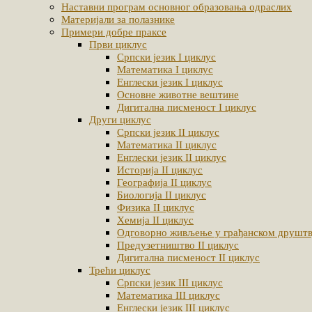
Наставни програм основног образовања одраслих
Материјали за полазнике
Примери добре праксе
Први циклус
Српски језик I циклус
Математика I циклус
Енглески језик I циклус
Основне животне вештине
Дигитална писменост I циклус
Други циклус
Српски језик II циклус
Математика II циклус
Енглески језик II циклус
Историја II циклус
Географија II циклус
Биологија II циклус
Физика II циклус
Хемија II циклус
Одговорно живљење у грађанском друштву
Предузетништво II циклус
Дигитална писменост II циклус
Трећи циклус
Српски језик III циклус
Математика III циклус
Енглески језик III циклус