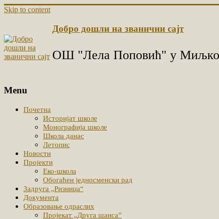
Skip to content
Добро дошли на званични сајт
ОШ "Лела Поповић" у Миљко
Menu
Почетна
Историјат школе
Монографија школе
Школа данас
Летопис
Новости
Пројекти
Еко-школа
Обогаћен једносменски рад
Задруга „Ризница“
Документа
Образовање одраслих
Пројекат „Друга шанса”