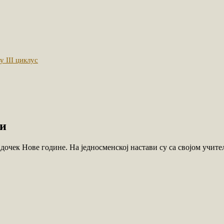
 III циклус
ни
очек Нове године. На једносменској настави су са својом учите