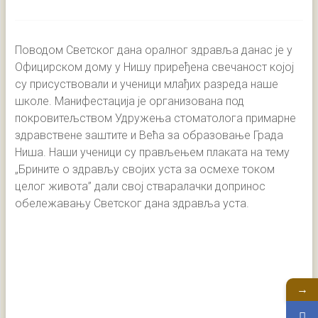
Поводом Светског дана оралног здравља данас је у
Официрском дому у Нишу приређена свечаност којој
су присуствовали и ученици млађих разреда наше
школе. Манифестација је организована под
покровитељством Удружења стоматолога примарне
здравствене заштите и Већа за образовање Града
Ниша. Наши ученици су прављењем плаката на тему
„Брините о здрављу својих уста за осмехе током
целог живота” дали свој стваралачки допринос
обележавању Светског дана здравља уста.
→