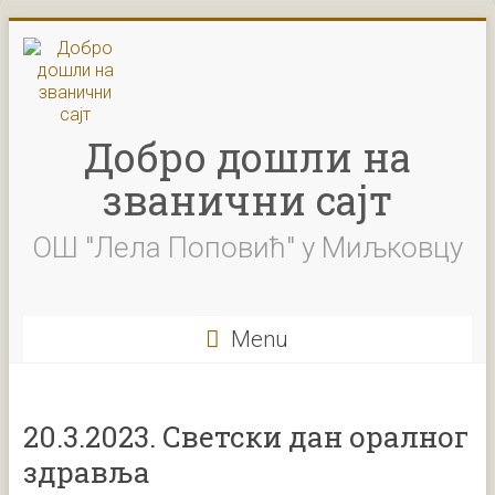
Skip
to
content
Добро дошли на
званични сајт
ОШ "Лела Поповић" у Миљковцу
Menu
20.3.2023. Светски дан оралног
здравља