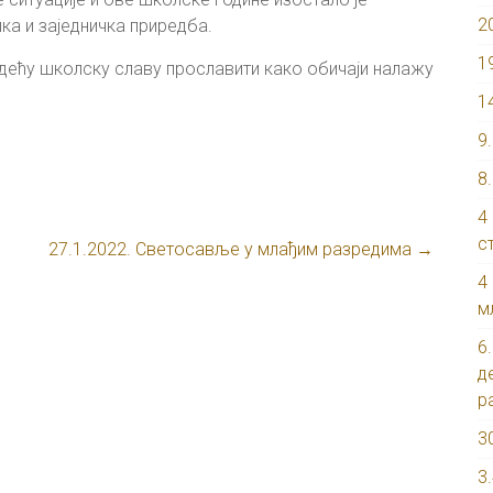
2
а и заједничка приредба.
1
дећу школску славу прославити како обичаји налажу
1
9
8
4
с
27.1.2022. Светосавље у млађим разредима
→
4
м
6
д
р
3
3