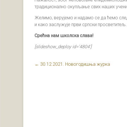
традиционално окупљање свих наших ученик
Желимо, верујемо и надамо се да ћемо сле
и како заслужује први српски просветитељ.
Срећна нам школска слава!
[slideshow_deploy id=’4804′]
←
30.12.2021. Новогодишња журка