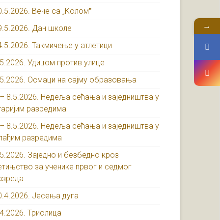
0.5.2026. Вече са „Коломˮ
→
9.5.2026. Дан школе
4.5.2026. Такмичење у атлетици
.5.2026. Удицом против улице
.5.2026. Осмаци на сајму образовања
 – 8.5.2026. Недеља сећања и заједништва у
таријим разредима
 – 8.5.2026. Недеља сећања и заједништва у
лађим разредима
.5.2026. Заједно и безбедно кроз
етињство за ученике првог и седмог
азреда
0.4.2026. Јесења дуга
.4.2026. Триолица