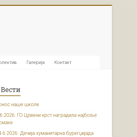
олектив
Галерија
Контакт
Вести
онос наше школе
.6.2026. ГО Црвени крст наградила најбоље
смаке
4.6.2026. Дечија хуманитарна бурегџијада