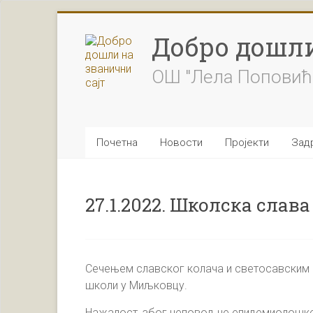
Skip
to
Добро дошли
content
ОШ "Лела Поповић
Почетна
Новости
Пројекти
Задр
27.1.2022. Школска слава
Сечењем славског колача и светосавским 
школи у Миљковцу.
Нажалост, због неповољне епидемиолошке с