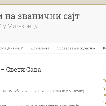
 на званични сајт
" у Миљковцу
уга „Ризница“
Документа
Образовање одраслих
К
 – Свети Сава
П
3
квизом обележена је школска слава у матичној
о
1
итуације и ове школске године изостало је