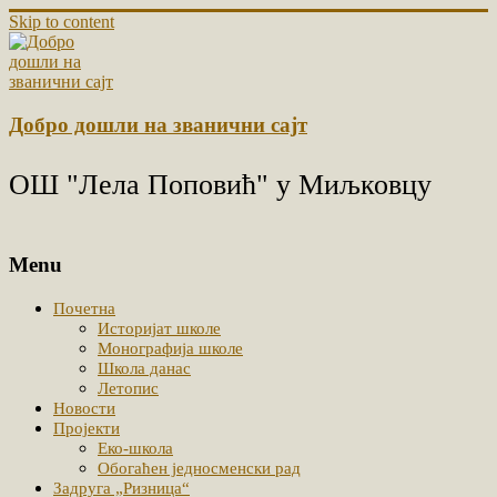
Skip to content
Добро дошли на званични сајт
ОШ "Лела Поповић" у Миљковцу
Menu
Почетна
Историјат школе
Монографија школе
Школа данас
Летопис
Новости
Пројекти
Еко-школа
Обогаћен једносменски рад
Задруга „Ризница“