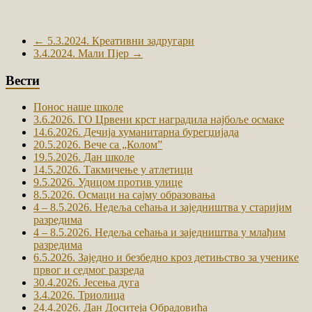
←
5.3.2024. Креативни задругари
3.4.2024. Мали Пјер
→
Вести
Понос наше школе
3.6.2026. ГО Црвени крст наградила најбоље осмаке
14.6.2026. Дечија хуманитарна бурегџијада
20.5.2026. Вече са „Коломˮ
19.5.2026. Дан школе
14.5.2026. Такмичење у атлетици
9.5.2026. Удицом против улице
8.5.2026. Осмаци на сајму образовања
4 – 8.5.2026. Недеља сећања и заједништва у старијим
разредима
4 – 8.5.2026. Недеља сећања и заједништва у млађим
разредима
6.5.2026. Заједно и безбедно кроз детињство за ученике
првог и седмог разреда
30.4.2026. Јесења дуга
3.4.2026. Триолица
24.4.2026. Дан Доситеја Обрадовића