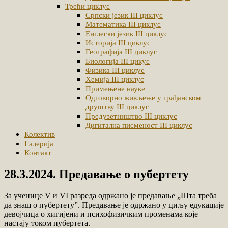
Трећи циклус
Српски језик III циклус
Математика III циклус
Енглески језик III циклус
Историја III циклус
Географија III циклус
Биологија III цикус
Физика III циклус
Хемија III циклус
Примењене науке
Одговорно живљење у грађанском
друштву III циклус
Предузетништво III циклус
Дигитална писменост III циклус
Колектив
Галерија
Контакт
28.3.2024. Предавање о пубертету
За ученице V и VI разреда одржано је предавање „Шта треба
да знаш о пубертету”. Предавање је одржано у циљу едукације
девојчица о хигијени и психофизичким променама које
настају током пубертета.