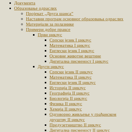
Документа
Образовање одраслих
Пројекат „Друга шанса”
Наставни програм основног образовања одраслих
Материјали за полазнике
Примери добре праксе
Први циклус
Српски језик I циклус
Математика I циклус
Енглески језик I циклус
Основне животне вештине
Дигитална писменост I циклус
Други циклус
Српски језик II циклус
Математика II циклус
Енглески језик II циклус
Историја II циклус
Географија II циклус
Биологија II циклус
Физика II циклус
Хемија II циклус
Одговорно живљење у грађанском
друштву II циклус
Предузетништво II циклус
Дигитална писменост II циклус