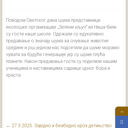
Поводом Светског дана шума представници
еколошке организације „Зелени кључˮ из Ниша били
су гости наше школе. Одржали су едукативно
предавање о значају шума за очување животне
средине и још једном нас подсетили да шуме морамо
чувати за будуће генерације јер су шуме плућа
планете. Након предавања гости су поделили нашим
ученицима и наставницима саднице црног бора и
храста.
→
←
27.3.2025. Заједно и безбедно кроз детињство