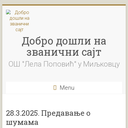
Skip
to
content
Добро дошли на
званични сајт
ОШ "Лела Поповић" у Миљковцу
Menu
28.3.2025. Предавање о
шумама