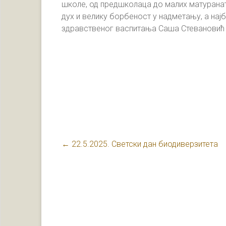
школе, од предшколаца до малих матуранат
дух и велику борбеност у надметању, а нај
здравственог васпитања Саша Стевановић д
←
22.5.2025. Светски дан биодиверзитета