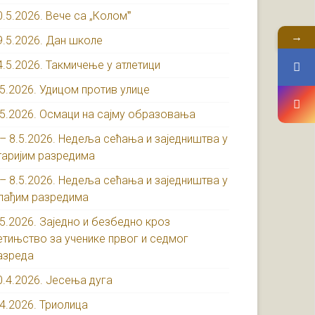
0.5.2026. Вече са „Коломˮ
→
9.5.2026. Дан школе
4.5.2026. Такмичење у атлетици
.5.2026. Удицом против улице
.5.2026. Осмаци на сајму образовања
 – 8.5.2026. Недеља сећања и заједништва у
таријим разредима
 – 8.5.2026. Недеља сећања и заједништва у
лађим разредима
.5.2026. Заједно и безбедно кроз
етињство за ученике првог и седмог
азреда
0.4.2026. Јесења дуга
.4.2026. Триолица