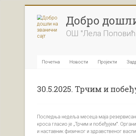
Skip
to
Добро дошли
content
ОШ "Лела Поповић
Почетна
Новости
Пројекти
Задр
30.5.2025. Трчим и побе
Последња недеља месеца маја резервисана
кроса гласио је „Трчим и побеђујемˮ. Орга
и наставник физичког и здравственог васпи