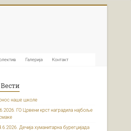
олектив
Галерија
Контакт
Вести
онос наше школе
.6.2026. ГО Црвени крст наградила најбоље
смаке
4.6.2026. Дечија хуманитарна бурегџијада