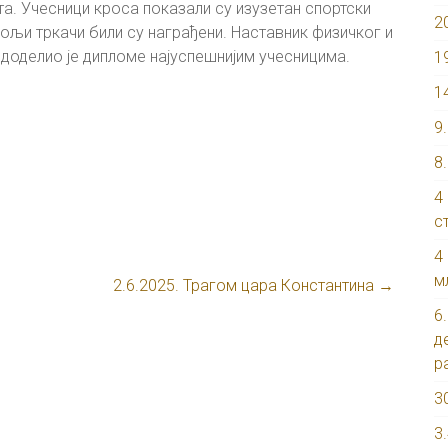
а. Учесници кроса показали су изузетан спортски
2
бољи тркачи били су награђени. Наставник физичког и
оделио је дипломе најуспешнијим учесницима.
1
1
9
8
4
с
4
м
2.6.2025. Трагом цара Константина
→
6
д
р
3
3