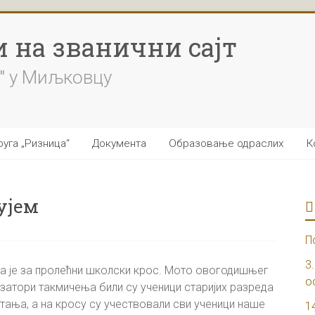
 на званични сајт
" у Миљковцу
уга „Ризница“
Документа
Образовање одраслих
К
ђујем
П
3
 је за пролећни школски крос. Мото овогодишњег
о
низатори такмичења били су ученици старијих разреда
тања, а на кросу су учествовали сви ученици наше
1