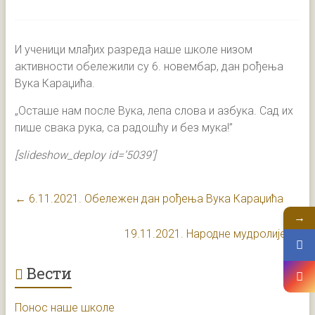
И ученици млађих разреда наше школе низом
активности обележили су 6. новембар, дан рођења
Вука Караџића.
„Осташе нам после Вука, лепа слова и азбука. Сад их
пише свака рука, са радошћу и без мука!”
[slideshow_deploy id=’5039′]
←
6.11.2021. Обележен дан рођења Вука Караџића
→
19.11.2021. Народне мудролије
→
Вести
Понос наше школе