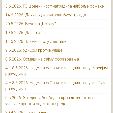
3.6.2026. ГО Црвени крст наградила најбоље осмаке
14.6.2026. Дечија хуманитарна бурегџијада
20.5.2026. Вече са „Коломˮ
19.5.2026. Дан школе
14.5.2026. Такмичење у атлетици
9.5.2026. Удицом против улице
8.5.2026. Осмаци на сајму образовања
4 – 8.5.2026. Недеља сећања и заједништва у старијим
разредима
4 – 8.5.2026. Недеља сећања и заједништва у млађим
разредима
6.5.2026. Заједно и безбедно кроз детињство за
ученике првог и седмог разреда
30.4.2026. Јесења дуга