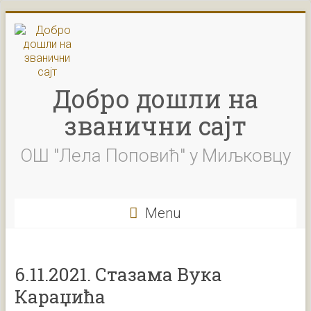
Skip
to
content
Добро дошли на
званични сајт
ОШ "Лела Поповић" у Миљковцу
Menu
6.11.2021. Стазама Вука
Караџића