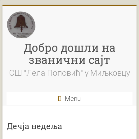
Skip
to
content
Добро дошли на
званични сајт
ОШ "Лела Поповић" у Миљковцу
Menu
Дечја недеља