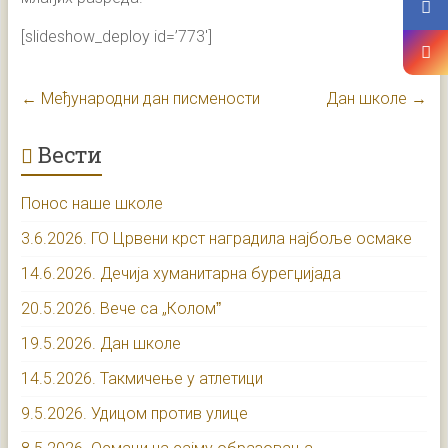
[slideshow_deploy id=’773′]
←
Међународни дан писмености
Дан школе
→
Вести
Понос наше школе
3.6.2026. ГО Црвени крст наградила најбоље осмаке
14.6.2026. Дечија хуманитарна бурегџијада
20.5.2026. Вече са „Коломˮ
19.5.2026. Дан школе
14.5.2026. Такмичење у атлетици
9.5.2026. Удицом против улице