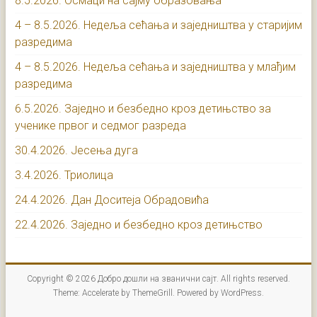
8.5.2026. Осмаци на сајму образовања
4 – 8.5.2026. Недеља сећања и заједништва у старијим
разредима
4 – 8.5.2026. Недеља сећања и заједништва у млађим
разредима
6.5.2026. Заједно и безбедно кроз детињство за
ученике првог и седмог разреда
30.4.2026. Јесења дуга
3.4.2026. Триолица
24.4.2026. Дан Доситеја Обрадовића
22.4.2026. Заједно и безбедно кроз детињство
Copyright © 2026
Добро дошли на званични сајт
. All rights reserved.
Theme:
Accelerate
by ThemeGrill. Powered by
WordPress
.