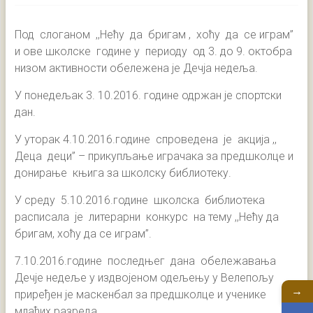
Под слоганом ,,Нећу да бригам , хоћу да се играм’’
и ове школске године у периоду од 3. до 9. октобра
низом активности обележена је Дечја недеља.
У понедељак 3. 10.2016. године одржан је спортски
дан.
У уторак 4.10.2016.године спроведена је акција ,,
Деца деци” – прикупљање играчака за предшколце и
донирање књига за школску библиотеку.
У среду 5.10.2016.године школска библиотека
расписала је литерарни конкурс на тему ,,Нећу да
бригам, хоћу да се играм”.
7.10.2016.године последњег дана обележавања
Дечје недеље у издвојеном одељењу у Велепољу
→
приређен је маскенбал за предшколце и ученике
млађих разреда.