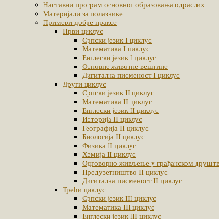
Наставни програм основног образовања одраслих
Материјали за полазнике
Примери добре праксе
Први циклус
Српски језик I циклус
Математика I циклус
Енглески језик I циклус
Основне животне вештине
Дигитална писменост I циклус
Други циклус
Српски језик II циклус
Математика II циклус
Енглески језик II циклус
Историја II циклус
Географија II циклус
Биологија II циклус
Физика II циклус
Хемија II циклус
Одговорно живљење у грађанском друштву
Предузетништво II циклус
Дигитална писменост II циклус
Трећи циклус
Српски језик III циклус
Математика III циклус
Енглески језик III циклус