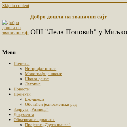
Skip to content
Добро дошли на званични сајт
ОШ "Лела Поповић" у Миљко
Menu
Почетна
Историјат школе
Монографија школе
Школа данас
Летопис
Новости
Пројекти
Еко-школа
Обогаћен једносменски рад
Задруга „Ризница“
Документа
Образовање одраслих
Пројекат „Друга шанса”