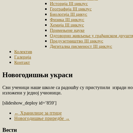
Историја III циклус
Географија III циклус
Биологија III цикус
Физика III циклус
Хемија III циклус
Примењене науке
Одговорно живљење у грађанском друштву
Предузетништво III циклус
Дигитална писменост III циклус
Колектив
Галерија
Контакт
Новогодишњи украси
Сви ученици наше школе са радошћу су приступили изради нов
изложени у једној учионици.
[slideshow_deploy id=’859′]
←
Хранилице за птице
Новогодишње приредбе
→
Вести