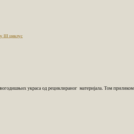
 III циклус
огодишњих украса од рециклираног материјала. Том приликом с