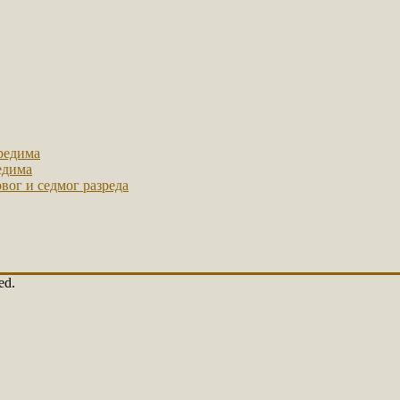
зредима
едима
рвог и седмог разреда
ed.