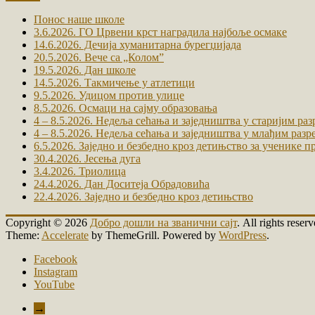
Понос наше школе
3.6.2026. ГО Црвени крст наградила најбоље осмаке
14.6.2026. Дечија хуманитарна бурегџијада
20.5.2026. Вече са „Коломˮ
19.5.2026. Дан школе
14.5.2026. Такмичење у атлетици
9.5.2026. Удицом против улице
8.5.2026. Осмаци на сајму образовања
4 – 8.5.2026. Недеља сећања и заједништва у старијим ра
4 – 8.5.2026. Недеља сећања и заједништва у млађим разр
6.5.2026. Заједно и безбедно кроз детињство за ученике п
30.4.2026. Јесења дуга
3.4.2026. Триолица
24.4.2026. Дан Доситеја Обрадовића
22.4.2026. Заједно и безбедно кроз детињство
Copyright © 2026
Добро дошли на званични сајт
. All rights reserv
Theme:
Accelerate
by ThemeGrill. Powered by
WordPress
.
Facebook
Instagram
YouTube
→