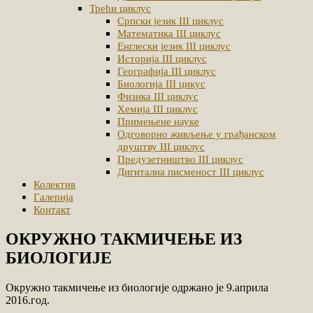
Трећи циклус
Српски језик III циклус
Математика III циклус
Енглески језик III циклус
Историја III циклус
Географија III циклус
Биологија III цикус
Физика III циклус
Хемија III циклус
Примењене науке
Одговорно живљење у грађанском
друштву III циклус
Предузетништво III циклус
Дигитална писменост III циклус
Колектив
Галерија
Контакт
ОКРУЖНО ТАКМИЧЕЊЕ ИЗ
БИОЛОГИЈЕ
Окружно такмичење из биологије одржано је 9.априла
2016.год.