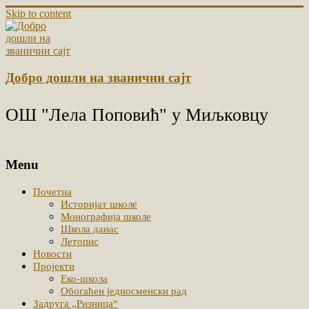
Skip to content
Добро дошли на званични сајт
ОШ "Лела Поповић" у Миљковцу
Menu
Почетна
Историјат школе
Монографија школе
Школа данас
Летопис
Новости
Пројекти
Еко-школа
Обогаћен једносменски рад
Задруга „Ризница“