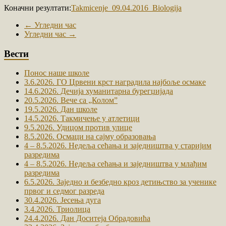
Коначни резултати:
Takmicenje_09.04.2016_Biologija
←
Угледни час
Угледни час
→
Вести
Понос наше школе
3.6.2026. ГО Црвени крст наградила најбоље осмаке
14.6.2026. Дечија хуманитарна бурегџијада
20.5.2026. Вече са „Коломˮ
19.5.2026. Дан школе
14.5.2026. Такмичење у атлетици
9.5.2026. Удицом против улице
8.5.2026. Осмаци на сајму образовања
4 – 8.5.2026. Недеља сећања и заједништва у старијим
разредима
4 – 8.5.2026. Недеља сећања и заједништва у млађим
разредима
6.5.2026. Заједно и безбедно кроз детињство за ученике
првог и седмог разреда
30.4.2026. Јесења дуга
3.4.2026. Триолица
24.4.2026. Дан Доситеја Обрадовића