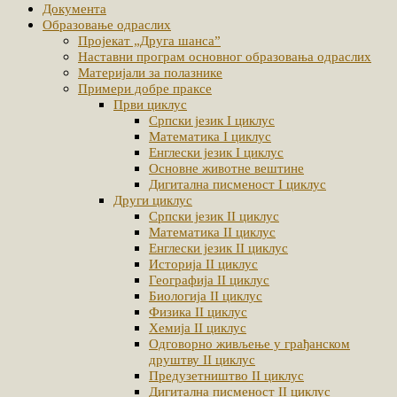
Документа
Образовање одраслих
Пројекат „Друга шанса”
Наставни програм основног образовања одраслих
Материјали за полазнике
Примери добре праксе
Први циклус
Српски језик I циклус
Математика I циклус
Енглески језик I циклус
Основне животне вештине
Дигитална писменост I циклус
Други циклус
Српски језик II циклус
Математика II циклус
Енглески језик II циклус
Историја II циклус
Географија II циклус
Биологија II циклус
Физика II циклус
Хемија II циклус
Одговорно живљење у грађанском
друштву II циклус
Предузетништво II циклус
Дигитална писменост II циклус