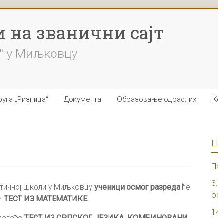
 на званични сајт
" у Миљковцу
уга „Ризница“
Документа
Образовање одраслих
К
П
3
тичној школи у Миљковцу
ученици осмог разреда
ће
о
и
ТЕСТ ИЗ МАТЕМАТИКЕ
.
1
лагаће
ТЕСТ ИЗ СРПСКОГ ЈЕЗИКА
.
КОМБИНОВАНИ