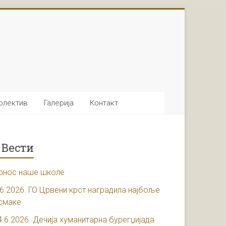
олектив
Галерија
Контакт
Вести
онос наше школе
.6.2026. ГО Црвени крст наградила најбоље
смаке
4.6.2026. Дечија хуманитарна бурегџијада