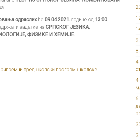
2
а.
1
зовања одраслих
ће
09.04.2021.
године од
13:00
садржати задатке из
СРПСКОГ ЈЕЗИКА,
1
БИОЛОГИЈЕ, ФИЗИКЕ И ХЕМИЈЕ.
9
8
4
с
 припремни предшколски програм школске
4
м
6
д
р
3
3