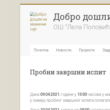
Skip
to
Добро дошли
content
ОШ "Лела Поповић
Почетна
Новости
Пројекти
Задр
Пробни завршни испит
Дана
09.04.2021.
године у
13:00
часова у ма
у оквиру пробног завршног испита полагат
Дана
10.04.2021.
године од
09:00
часова по