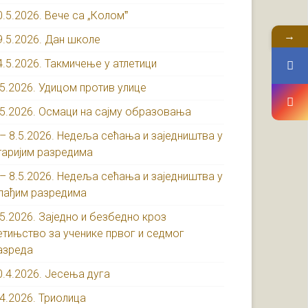
0.5.2026. Вече са „Коломˮ
→
9.5.2026. Дан школе
4.5.2026. Такмичење у атлетици
.5.2026. Удицом против улице
.5.2026. Осмаци на сајму образовања
 – 8.5.2026. Недеља сећања и заједништва у
таријим разредима
 – 8.5.2026. Недеља сећања и заједништва у
лађим разредима
.5.2026. Заједно и безбедно кроз
етињство за ученике првог и седмог
азреда
0.4.2026. Јесења дуга
.4.2026. Триолица