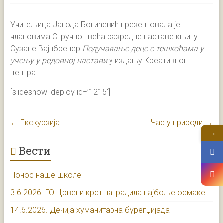
Учитељица Јагода Богићевић презентовала је
члановима Стручног већа разредне наставе књигу
Сузане Вајнбренер
Подучавање деце с тешкоћама у
учењу у редовној настави
у издању Креативног
центра.
[slideshow_deploy id=’1215′]
←
Екскурзија
Час у природи
→
→
Вести
Понос наше школе
3.6.2026. ГО Црвени крст наградила најбоље осмаке
14.6.2026. Дечија хуманитарна бурегџијада