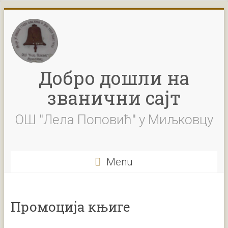
Skip
to
content
Добро дошли на
званични сајт
ОШ "Лела Поповић" у Миљковцу
Menu
Промоција књиге